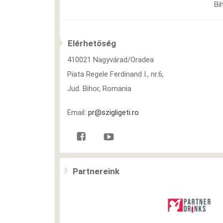
Bi
Elérhetőség
410021 Nagyvárad/Oradea
Piata Regele Ferdinand I., nr.6,
Jud. Bihor, Romania
Email:
pr@szigligeti.ro
Partnereink