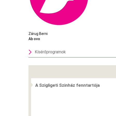
Zárug Berni
Ab ovo
Kísérőprogramok
A Szigligeti Szinház fenntartója